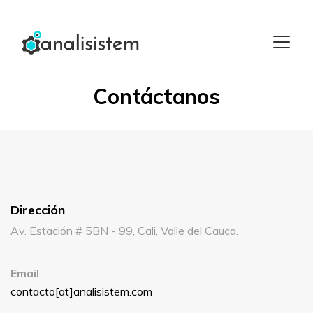
Contáctanos
Dirección
Av. Estación # 5BN - 99, Cali, Valle del Cauca.
Email
contacto[at]analisistem.com